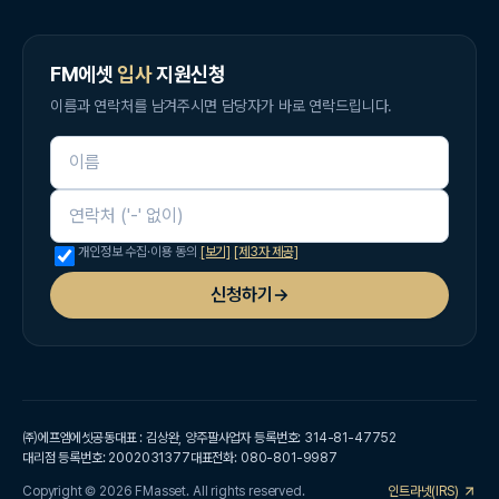
FM에셋
입사
지원신청
이름과 연락처를 남겨주시면 담당자가 바로 연락드립니다.
이름
연락처
개인정보 수집·이용 동의
[보기]
[제3자 제공]
신청하기
→
㈜에프엠에셋
공동대표 : 김상완, 양주팔
사업자 등록번호: 314-81-47752
대리점 등록번호: 2002031377
대표전화: 080-801-9987
Copyright © 2026 FMasset. All rights reserved.
인트라넷(IRS)