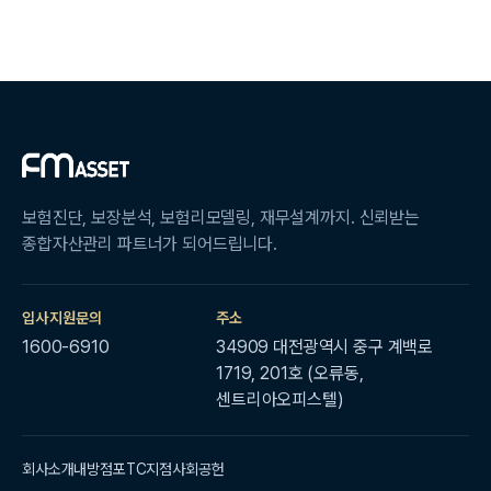
보험진단, 보장분석, 보험리모델링, 재무설계까지. 신뢰받는
종합자산관리 파트너가 되어드립니다.
입사지원문의
주소
1600-6910
34909 대전광역시 중구 계백로
1719, 201호 (오류동,
센트리아오피스텔)
회사소개
내방점포
TC지점
사회공헌