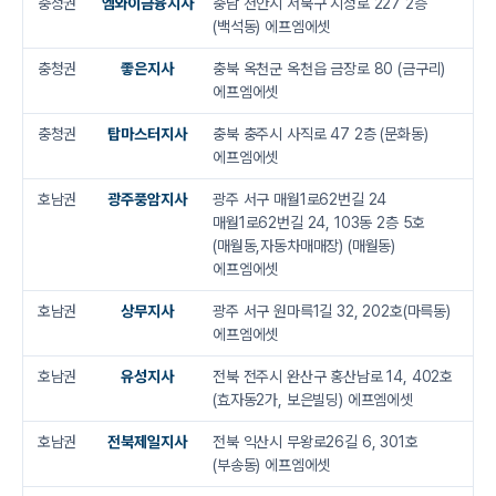
충청권
엠와이금융지사
충남 천안시 서북구 시청로 227 2층
(백석동) 에프엠에셋
충청권
좋은지사
충북 옥천군 옥천읍 금장로 80 (금구리)
에프엠에셋
충청권
탑마스터지사
충북 충주시 사직로 47 2층 (문화동)
에프엠에셋
호남권
광주풍암지사
광주 서구 매월1로62번길 24
매월1로62번길 24, 103동 2층 5호
(매월동,자동차매매장) (매월동)
에프엠에셋
호남권
상무지사
광주 서구 원마륵1길 32, 202호(마륵동)
에프엠에셋
호남권
유성지사
전북 전주시 완산구 홍산남로 14, 402호
(효자동2가, 보은빌딩) 에프엠에셋
호남권
전북제일지사
전북 익산시 무왕로26길 6, 301호
(부송동) 에프엠에셋