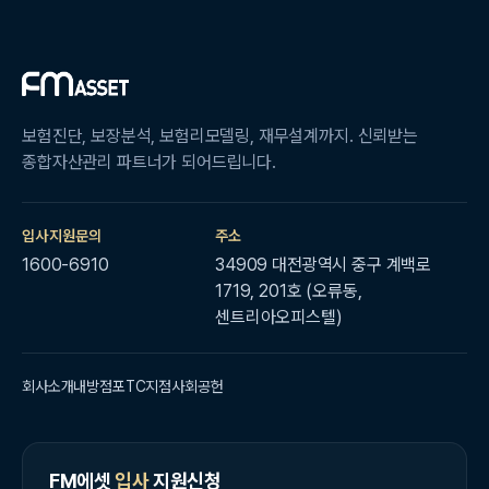
보험진단, 보장분석, 보험리모델링, 재무설계까지. 신뢰받는
종합자산관리 파트너가 되어드립니다.
입사지원문의
주소
1600-6910
34909 대전광역시 중구 계백로
1719, 201호 (오류동,
센트리아오피스텔)
회사소개
내방점포
TC지점
사회공헌
FM에셋
입사
지원신청