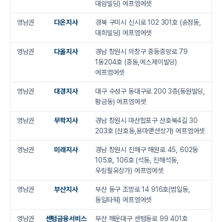
대암빌딩) 에프엠에셋
영남권
다온지사
경북 구미시 신시로 102 301호 (송정동,
대희빌딩) 에프엠에셋
영남권
다올지사
경남 창원시 의창구 중동중앙로 79
1동204호 (중동,에스제이빌딩)
에프엠에셋
영남권
대경지사
대구 수성구 동대구로 200 3층(동원빌딩,
황금동) 에프엠에셋
영남권
무학지사
경남 창원시 마산합포구 산호북4길 30
203호 (산호동,용마맨션상가) 에프엠에셋
영남권
미래지사
경남 창원시 진해구 해원로 45, 602동
105호, 106호 (석동, 진해석동,
우림필유상가) 에프엠에셋
영남권
부산지사
부산 동구 조방로 14 916호(범일동,
동일타워) 에프엠에셋
영남권
센텀금융서비스
부산 해운대구 센텀동로 99 401호