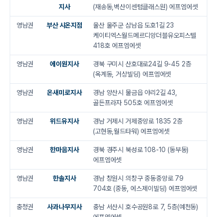
지사
(재송동,벽산이센텀클래스원) 에프엠에셋
영남권
부산 시온지점
울산 울주군 삼남읍 도호1길 23
케이티엑스월드메르디앙더블유오피스텔
418호 에프엠에셋
영남권
에이원지사
경북 구미시 산호대로24길 9-45 2층
(옥계동, 거상빌딩) 에프엠에셋
영남권
온새미로지사
경남 양산시 물금읍 야리2길 43,
골든프라자 505호 에프엠에셋
영남권
위드유지사
경남 거제시 거제중앙로 1835 2층
(고현동,월드타워) 에프엠에셋
영남권
한마음지사
경북 경주시 북성로 108-10 (동부동)
에프엠에셋
영남권
한솔지사
경남 창원시 의창구 중동중앙로 79
704호 (중동, 에스제이빌딩) 에프엠에셋
충청권
사과나무지사
충남 서산시 호수공원8로 7, 5층(예천동)