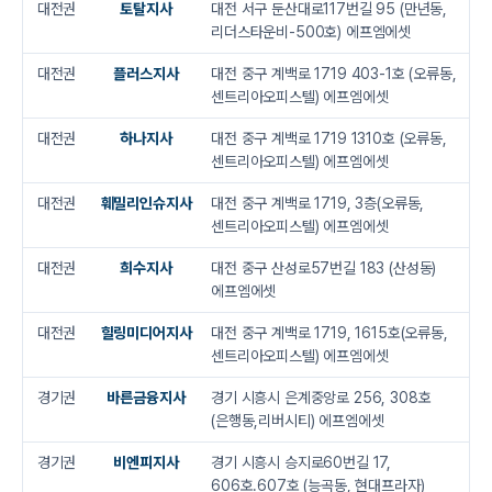
대전권
토탈지사
대전 서구 둔산대로117번길 95 (만년동,
리더스타운비-500호) 에프엠에셋
대전권
플러스지사
대전 중구 계백로 1719 403-1호 (오류동,
센트리아오피스텔) 에프엠에셋
대전권
하나지사
대전 중구 계백로 1719 1310호 (오류동,
센트리아오피스텔) 에프엠에셋
대전권
훼밀리인슈지사
대전 중구 계백로 1719, 3층(오류동,
센트리아오피스텔) 에프엠에셋
대전권
희수지사
대전 중구 산성로57번길 183 (산성동)
에프엠에셋
대전권
힐링미디어지사
대전 중구 계백로 1719, 1615호(오류동,
센트리아오피스텔) 에프엠에셋
경기권
바른금융지사
경기 시흥시 은계중앙로 256, 308호
(은행동,리버시티) 에프엠에셋
경기권
비엔피지사
경기 시흥시 승지로60번길 17,
606호.607호 (능곡동, 현대프라자)