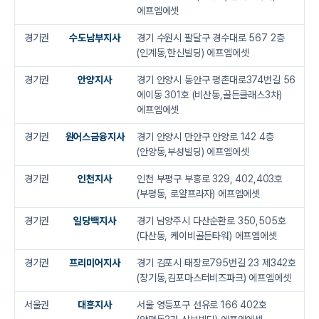
에프엠에셋
경기권
수도남부지사
경기 수원시 팔달구 경수대로 567 2층
(인계동,한신빌딩) 에프엠에셋
경기권
안양지사
경기 안양시 동안구 평촌대로374번길 56
에이동 301호 (비산동,골든클래스3차)
에프엠에셋
경기권
원어스금융지사
경기 안양시 만안구 안양로 142 4층
(안양동,부성빌딩) 에프엠에셋
경기권
인천지사
인천 부평구 부흥로 329, 402,403호
(부평동, 로얄프라자) 에프엠에셋
경기권
일당백지사
경기 남양주시 다산순환로 350,505호
(다산동, 케이비골든타워) 에프엠에셋
경기권
프리미어지사
경기 김포시 태장로795번길 23 제342호
(장기동,김포마스터비즈파크) 에프엠에셋
서울권
대흥지사
서울 영등포구 선유로 166 402호