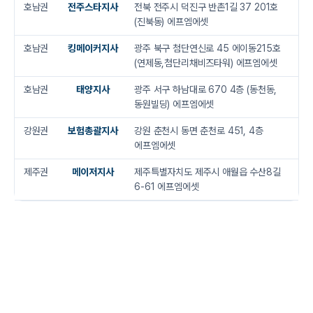
호남권
전주스타지사
전북 전주시 덕진구 반촌1길 37 201호
(진북동) 에프엠에셋
호남권
킹메이커지사
광주 북구 첨단연신로 45 에이동215호
(연제동,첨단리채비즈타워) 에프엠에셋
호남권
태양지사
광주 서구 하남대로 670 4층 (동천동,
동원빌딩) 에프엠에셋
강원권
보험총괄지사
강원 춘천시 동면 춘천로 451, 4층
에프엠에셋
제주권
메이저지사
제주특별자치도 제주시 애월읍 수산8길
6-61 에프엠에셋