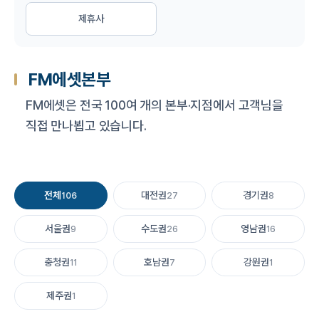
제휴사
FM에셋본부
FM에셋은 전국 100여 개의 본부·지점에서 고객님을
직접 만나뵙고 있습니다.
전체
대전권
경기권
106
27
8
서울권
수도권
영남권
9
26
16
충청권
호남권
강원권
11
7
1
제주권
1