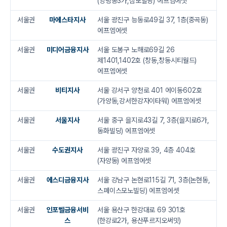
(양평동3가,삼보빌딩) 에프엠에셋
서울권
마에스타지사
서울 광진구 능동로49길 37, 1층(중곡동)
에프엠에셋
서울권
미디어금융지사
서울 도봉구 노해로69길 26
제1401,1402호 (창동,창동시티월드)
에프엠에셋
서울권
비티지사
서울 강서구 양천로 401 에이동602호
(가양동,강서한강자이타워) 에프엠에셋
서울권
서울지사
서울 중구 을지로43길 7, 3층(을지로6가,
동화빌딩) 에프엠에셋
서울권
수도권지사
서울 광진구 자양로 39, 4층 404호
(자양동) 에프엠에셋
서울권
에스디금융지사
서울 강남구 논현로115길 71, 3층(논현동,
스페이스모노빌딩) 에프엠에셋
서울권
인포벨금융서비
서울 용산구 한강대로 69 301호
스
(한강로2가, 용산푸르지오써밋)