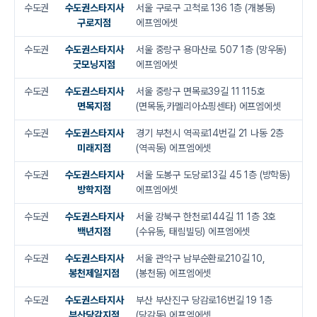
수도권
수도권스타지사
서울 구로구 고척로 136 1층 (개봉동)
구로지점
에프엠에셋
수도권
수도권스타지사
서울 중랑구 용마산로 507 1층 (망우동)
굿모닝지점
에프엠에셋
수도권
수도권스타지사
서울 중랑구 면목로39길 11 115호
면목지점
(면목동,카멜리아쇼핑센타) 에프엠에셋
수도권
수도권스타지사
경기 부천시 역곡로14번길 21 나동 2층
미래지점
(역곡동) 에프엠에셋
수도권
수도권스타지사
서울 도봉구 도당로13길 45 1층 (방학동)
방학지점
에프엠에셋
수도권
수도권스타지사
서울 강북구 한천로144길 11 1층 3호
백년지점
(수유동, 태림빌딩) 에프엠에셋
수도권
수도권스타지사
서울 관악구 남부순환로210길 10,
봉천제일지점
(봉천동) 에프엠에셋
수도권
수도권스타지사
부산 부산진구 당감로16번길 19 1층
부산당감지점
(당감동) 에프엠에셋