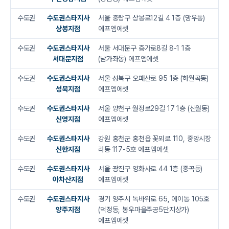
수도권
수도권스타지사
서울 중랑구 상봉로12길 4 1층 (망우동)
상봉지점
에프엠에셋
수도권
수도권스타지사
서울 서대문구 증가로8길 8-1 1층
서대문지점
(남가좌동) 에프엠에셋
수도권
수도권스타지사
서울 성북구 오패산로 95 1층 (하월곡동)
성북지점
에프엠에셋
수도권
수도권스타지사
서울 양천구 월정로29길 17 1층 (신월동)
신영지점
에프엠에셋
수도권
수도권스타지사
강원 홍천군 홍천읍 꽃뫼로 110, 중앙시장
신한지점
라동 117-5호 에프엠에셋
수도권
수도권스타지사
서울 광진구 영화사로 44 1층 (중곡동)
아차산지점
에프엠에셋
수도권
수도권스타지사
경기 양주시 독바위로 65, 에이동 105호
양주지점
(덕정동, 봉우마을주공5단지상가)
에프엠에셋