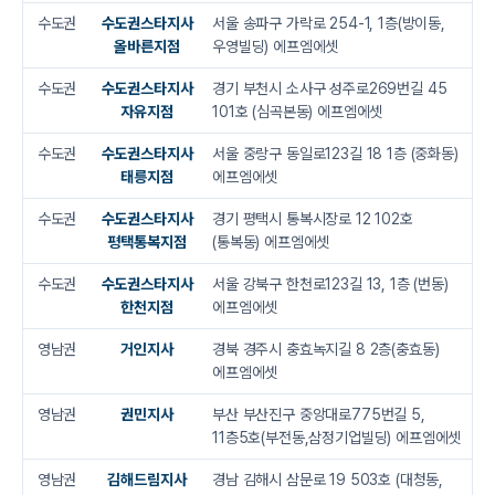
수도권
수도권스타지사
서울 송파구 가락로 254-1, 1층(방이동,
올바른지점
우영빌딩) 에프엠에셋
수도권
수도권스타지사
경기 부천시 소사구 성주로269번길 45
자유지점
101호 (심곡본동) 에프엠에셋
수도권
수도권스타지사
서울 중랑구 동일로123길 18 1층 (중화동)
태릉지점
에프엠에셋
수도권
수도권스타지사
경기 평택시 통복시장로 12 102호
평택통복지점
(통복동) 에프엠에셋
수도권
수도권스타지사
서울 강북구 한천로123길 13, 1층 (번동)
한천지점
에프엠에셋
영남권
거인지사
경북 경주시 충효녹지길 8 2층(충효동)
에프엠에셋
영남권
권민지사
부산 부산진구 중앙대로775번길 5,
11층5호(부전동,삼정기업빌딩) 에프엠에셋
영남권
김해드림지사
경남 김해시 삼문로 19 503호 (대청동,