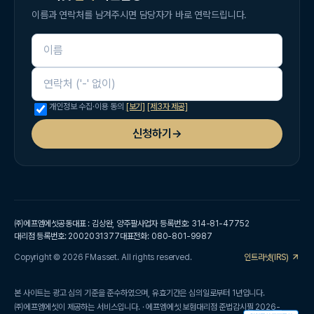
이름과 연락처를 남겨주시면 담당자가 바로 연락드립니다.
이름
연락처
개인정보 수집·이용 동의
[보기]
[제3자 제공]
신청하기
→
㈜에프엠에셋
공동대표 : 김상완, 양주팔
사업자 등록번호: 314-81-47752
대리점 등록번호: 2002031377
대표전화: 080-801-9987
Copyright © 2026 FMasset. All rights reserved.
인트라넷(IRS)
본 사이트는 광고 심의 기준을 준수하였으며, 유효기간은 심의일로부터 1년입니다.
㈜에프엠에셋이 제공하는 서비스입니다. · 에프엠에셋 보험대리점 준법감시필 2026-