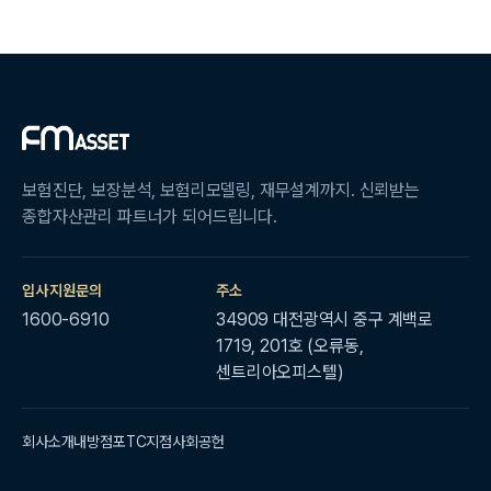
보험진단, 보장분석, 보험리모델링, 재무설계까지. 신뢰받는
종합자산관리 파트너가 되어드립니다.
입사지원문의
주소
1600-6910
34909 대전광역시 중구 계백로
1719, 201호 (오류동,
센트리아오피스텔)
회사소개
내방점포
TC지점
사회공헌