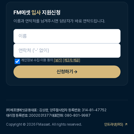
FM에셋
입사
지원신청
이름과 연락처를 남겨주시면 담당자가 바로 연락드립니다.
이름
연락처
개인정보 수집·이용 동의
[보기]
[제3자 제공]
신청하기
→
㈜에프엠에셋
공동대표 : 김상완, 양주팔
사업자 등록번호: 314-81-47752
대리점 등록번호: 2002031377
대표전화: 080-801-9987
Copyright © 2026 FMasset. All rights reserved.
인트라넷(IRS)